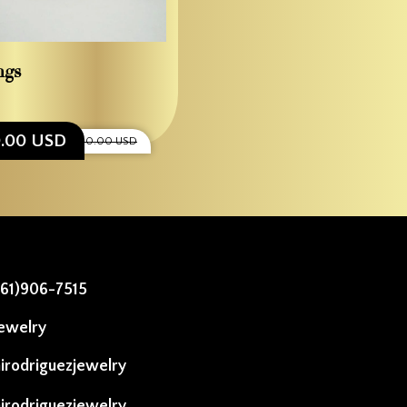
ngs
0.00 USD
$1,400.00 USD
561)906-7515
ewelry
irodriguezjewelry
irodriguezjewelry