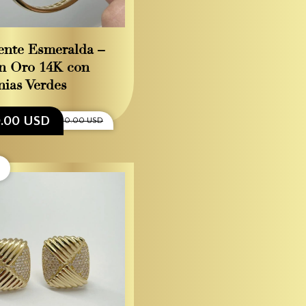
ente Esmeralda –
n Oro 14K con
nias Verdes
0.00 USD
$2,900.00 USD