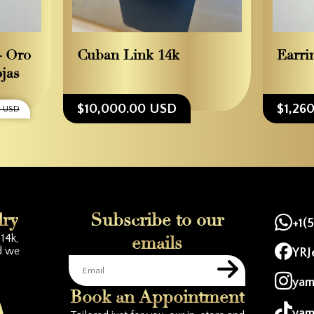
– Oro
Cuban Link 14k
Earri
jas
$10,000.00 USD
$1,26
0 USD
lry
Subscribe to our
+1(
14k,
emails
d we
YRJ
yam
Book an Appointment
yam