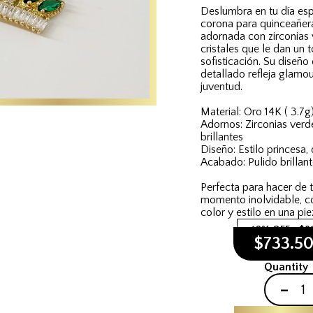
Deslumbra en tu día esp
corona para quinceañera
adornada con zirconias v
cristales que le dan un 
sofisticación. Su diseño
detallado refleja glamou
juventud.
Material: Oro 14K ( 3.7g
Adornos: Zirconias verde
brillantes
Diseño: Estilo princesa,
Acabado: Pulido brillant
Perfecta para hacer de 
momento inolvidable, c
color y estilo en una pie
10% OFF
$8
$733.5
Quantity
-