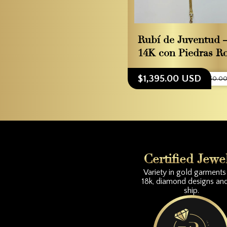
Rubí de Juventud 
14K con Piedras Ro
$1,395.00 USD
$1,550.0
Certified Jewe
Variety in gold garments 
18k, diamond designs an
ship.