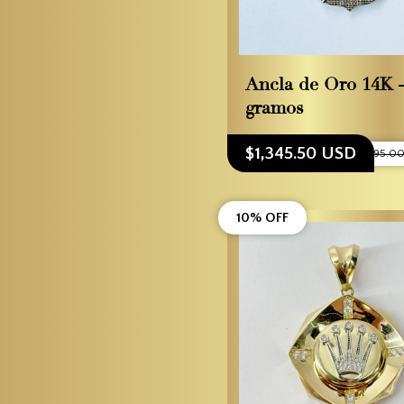
Ancla de Oro 14K –
gramos
$1,345.50 USD
$1,495.0
10% OFF