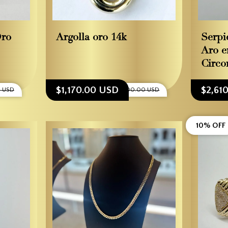
Oro
Argolla oro 14k
Serpi
Aro e
Circo
$1,170.00 USD
$2,61
0 USD
$1,300.00 USD
10% OFF