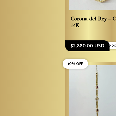
Corona del Rey – 
14K
$2,880.00 USD
$3,200.0
10% OFF