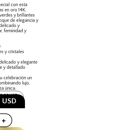
ecial con esta
s en oro 14K,
erdes y brillantes
toque de elegancia y
 delicado y
r, feminidad y
)
s y cristales
 delicado y elegante
e y detallado
tu celebración un
ombinando lujo,
za única.
15.00 USD
0 USD
+