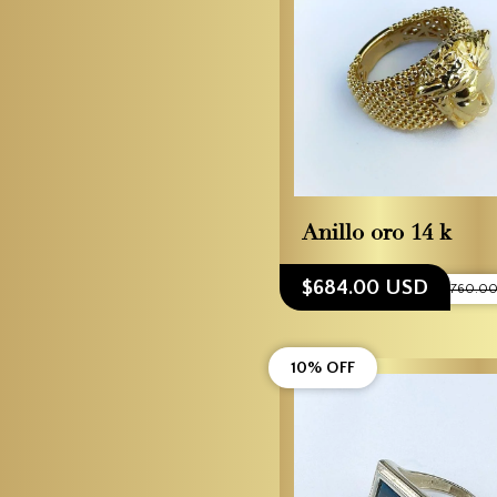
Anillo oro 14 k
$684.00 USD
$760.0
10% OFF