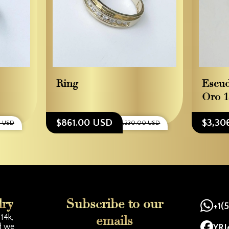
Ring
Escud
Oro 
$861.00 USD
$3,30
0 USD
$1,230.00 USD
lry
Subscribe to our
+1(
14k,
emails
d we
YRJ