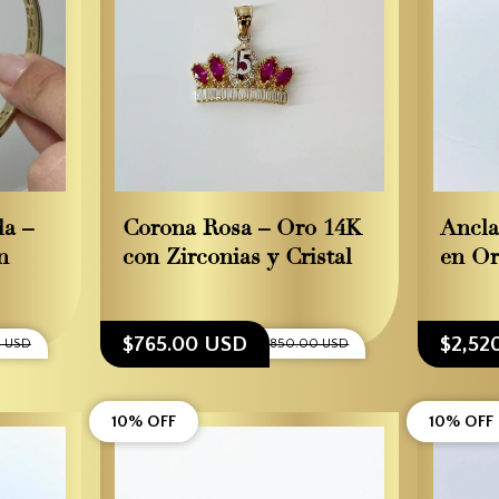
da –
Corona Rosa – Oro 14K
Ancla
n
con Zirconias y Cristal
en Or
$765.00 USD
$2,52
0 USD
$850.00 USD
10% OFF
10% OFF