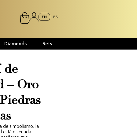
EN
ES
Diamonds
Sets
 de
d – Oro
Piedras
as
na de simbolismo, la
d está diseñada