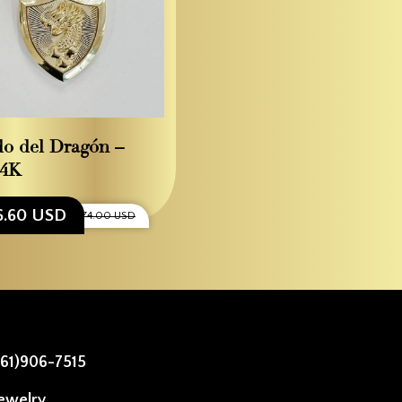
o del Dragón –
14K
6.60 USD
$3,674.00 USD
561)906-7515
ewelry