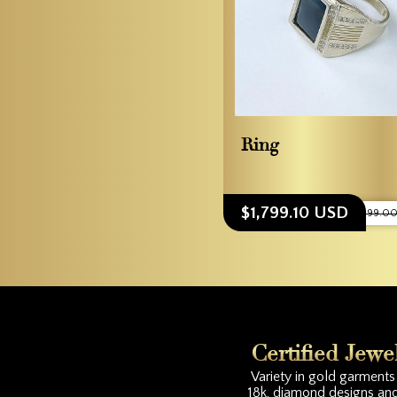
Ring
$1,799.10 USD
$1,999.0
Certified Jewe
Variety in gold garments 
18k, diamond designs an