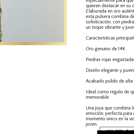
especialmente para qui
quieren destacar en su d
Elaborada en oro auténti
esta pulsera combina de
sofisticación, con piedr
un toque vibrante y juven
Características principal
Oro genuino de 14K
Piedras rojas engastada
Diseño elegante y juveni
Acabado pulido de alta 
Ideal como regalo de q
memorable
Una joya que combina luj
emoción, perfecta para
momento único en la vid
joven.
10% OFF
$1,