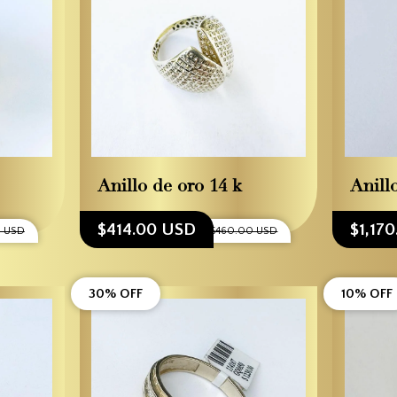
Anillo de oro 14 k
Anill
$414.00 USD
$1,17
0 USD
$460.00 USD
30% OFF
10% OFF