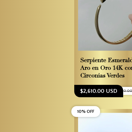
Serpiente Esmeral
Aro en Oro 14K co
Circonias Verdes
$2,610.00 USD
$2,900.0
10% OFF