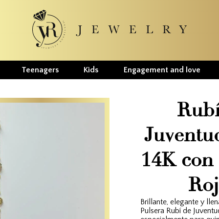
Teenagers
Kids
Engagement and love
Rubí
Juventu
14K con 
Roj
Brillante, elegante y lle
Pulsera Rubí de Juventu