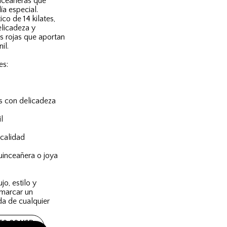
nceañeras que
ía especial.
co de 14 kilates,
licadeza y
as rojas que aportan
il.
es:
s con delicadeza
l
calidad
uinceañera o joya
o, estilo y
 marcar un
a de cualquier
550.00 USD