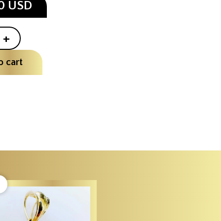
00 USD
+
o cart