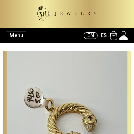
Menu
EN
ES