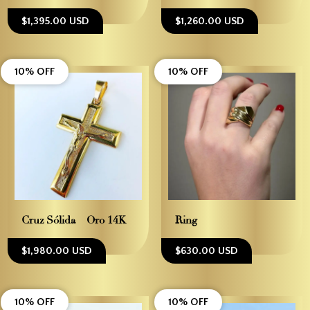
$1,395.00 USD
$1,260.00 USD
10% OFF
10% OFF
Cruz Sólida – Oro 14K
Ring
$1,980.00 USD
$630.00 USD
10% OFF
10% OFF