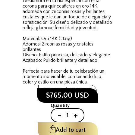
Deslumbra en tu día especial con esta
corona para quinceañeras en oro 14K,
adornada con zirconias rosas y brillantes
cristales que le dan un toque de elegancia y
sofisticación. Su diseño delicado y detallado
refleja glamour, feminidad y juventud.
Material: Oro 14K ( 3.8g)
Adornos: Zirconias rosas y cristales
brillantes
Diseño: Estilo princesa, delicado y elegante
Acabado: Pulido brillante y detallado
Perfecta para hacer de tu celebración un
momento inolvidable, combinando lujo,
color y estilo en una pieza única.
10% OFF
$850.00 USD
$765.00 USD
Quantity
-
+
Add to cart