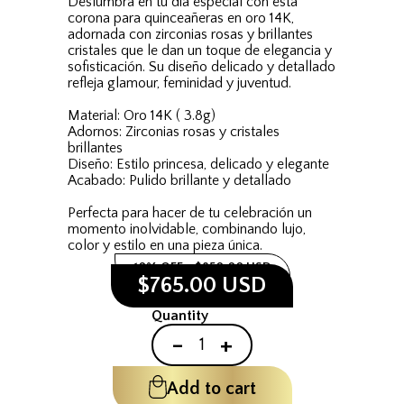
Deslumbra en tu día especial con esta
corona para quinceañeras en oro 14K,
adornada con zirconias rosas y brillantes
cristales que le dan un toque de elegancia y
sofisticación. Su diseño delicado y detallado
refleja glamour, feminidad y juventud.
Material: Oro 14K ( 3.8g)
Adornos: Zirconias rosas y cristales
brillantes
Diseño: Estilo princesa, delicado y elegante
Acabado: Pulido brillante y detallado
Perfecta para hacer de tu celebración un
momento inolvidable, combinando lujo,
color y estilo en una pieza única.
10% OFF
$850.00 USD
$765.00 USD
Quantity
-
+
Add to cart