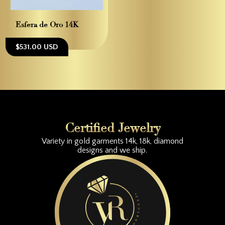
Esfera de Oro 14K
$531.00 USD
Certified Jewelry
Variety in gold garments 14k, 18k, diamond
designs and we ship.